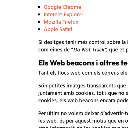
Google Chrome
Internet Explorer
Mozilla Firefox
Apple Safari
Si desitges tenir més control sobre la
com eines de “
Do Not Track”,
que et p
Els Web beacons i altres t
Tant els llocs web com els correus el
Són petites imatges transparents que en
juntament amb cookies, tot i que no s
cookies, els web beacons encara poden 
Per últim no volem deixar d’advertir-te
les web, és per aquest motiu que en