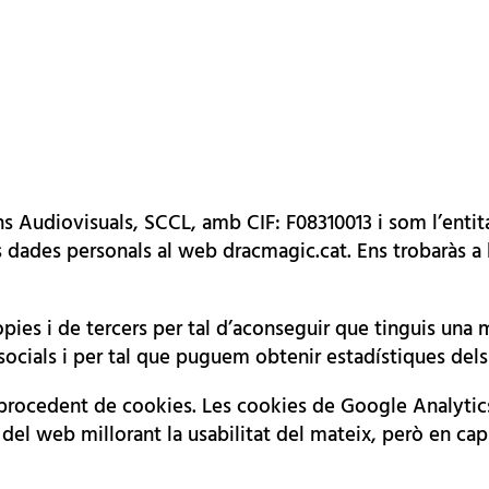
Audiovisuals, SCCL, amb CIF: F08310013 i som l’entitat
 dades personals al web dracmagic.cat. Ens trobaràs a la
pies i de tercers per tal d’aconseguir que tinguis una 
ocials i per tal que puguem obtenir estadístiques dels 
procedent de cookies. Les cookies de Google Analytic
is del web millorant la usabilitat del mateix, però en c