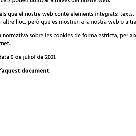
cers poden utilitzar a través del nostre web.
 els que el nostre web conté elements integrats: texts
altre lloc, però que es mostren a la nostra web o a tra
 la normativa sobre les cookies de forma estricta, per 
rnet.
ta 9 de juliol de 2021.
 d’aquest document.