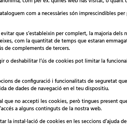
a anònima, com per ex. quines web has visitat, o quant 
cataloguem com a necessàries són imprescindibles per
 o evitar que s’estableixin per complert, la majoria del
eixes, com la quantitat de temps que estaran emmagatz
’ús de complements de tercers.
ir o deshabilitar l’ús de cookies pot limitar la funcion
ons de configuració i funcionalitats de seguretat que 
lida de dades de navegació en el teu dispositiu.
tal que no accepti les cookies, però tingues present qu
l’accés a alguns continguts de la nostra web.
itar la instal·lació de cookies en les seccions d’ajuda 