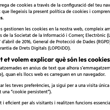
scàrrega de cookies a través de la configuració del teu
t que llegeixis la present política de cookies i compre
s.
 es gestionen les cookies en la nostra web, compleix a
is de la Societat de la Informació i Comerç Electrònic 
 d’abril de 2016, General de Protecció de Dades (RGPD) 
rantia de Drets Digitals (LOPDiDD).
t et volem explicar què són les cookie
tzemades en arxius de text que alhora s’emmagatzemen
e), quan els llocs web es carreguen en un navegador.
 les teves preferències, ja sigui per a una visita única
t una “cookie persistent”).
i eficient per als visitants i realitzen funcions essenc