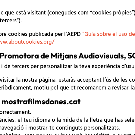
loc que està visitant (conegudes com “cookies pròpies”
tercers”).
sobre cookies publicada per l’AEPD
“Guía sobre el uso de
ww.aboutcookies.org/
 Promotora de Mitjans Audiovisuals, 
 de tercers per personalitzar la teva experiència d’usuàr
isitar la nostra pàgina, estaràs acceptant l’ús de les 
riòdicament, motiu pel que et recomanem a revisar-la 
 a mostrafilmsdones.cat
correctament.
cies, el teu idioma o la mida de la lletra que has sele
 navegació i mostrar-te continguts personalitzats.